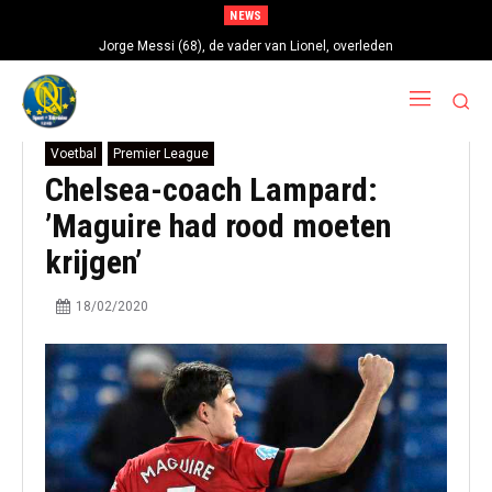
NEWS
Jorge Messi (68), de vader van Lionel, overleden
Voetbal
Premier League
Chelsea-coach Lampard:
’Maguire had rood moeten
krijgen’
18/02/2020