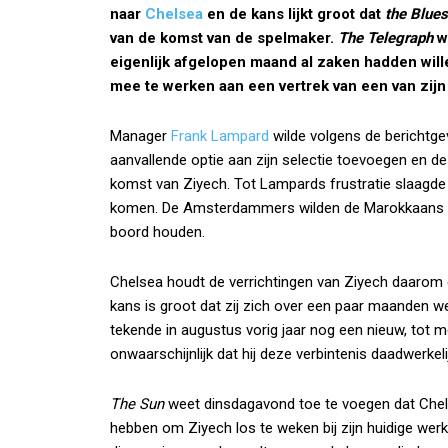
naar
Chelsea
en de kans lijkt groot dat
the Blues
van de komst van de spelmaker.
The Telegraph
w
eigenlijk afgelopen maand al zaken hadden wil
mee te werken aan een vertrek van een van zijn
Manager
Frank Lampard
wilde volgens de berichtge
aanvallende optie aan zijn selectie toevoegen en d
komst van Ziyech. Tot Lampards frustratie slaagde 
komen. De Amsterdammers wilden de Marokkaans i
boord houden.
Chelsea houdt de verrichtingen van Ziyech daarom d
kans is groot dat zij zich over een paar maanden w
tekende in augustus vorig jaar nog een nieuw, tot m
onwaarschijnlijk dat hij deze verbintenis daadwerkelij
The Sun
weet dinsdagavond toe te voegen dat Chel
hebben om Ziyech los te weken bij zijn huidige wer