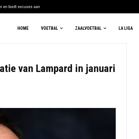
tter en biedt excuses aan
HOME
VOETBAL
ZAALVOETBAL
LA LIGA
ratie van Lampard in januari