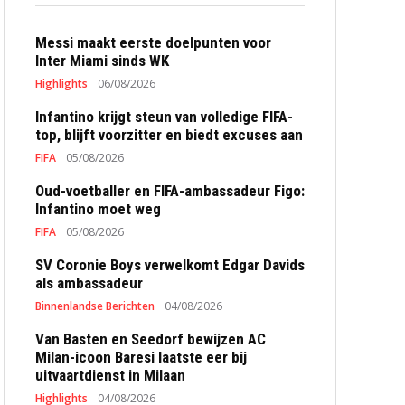
Messi maakt eerste doelpunten voor
Inter Miami sinds WK
Highlights
06/08/2026
Infantino krijgt steun van volledige FIFA-
top, blijft voorzitter en biedt excuses aan
FIFA
05/08/2026
Oud-voetballer en FIFA-ambassadeur Figo:
Infantino moet weg
FIFA
05/08/2026
SV Coronie Boys verwelkomt Edgar Davids
als ambassadeur
Binnenlandse Berichten
04/08/2026
Van Basten en Seedorf bewijzen AC
Milan-icoon Baresi laatste eer bij
uitvaartdienst in Milaan
Highlights
04/08/2026