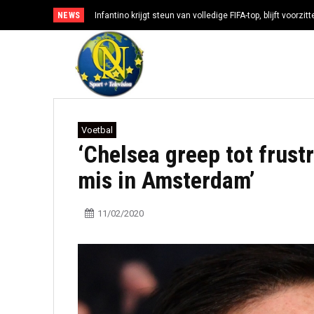
NEWS
Infantino krijgt steun van volledige FIFA-top, blijft voorzi
Voetbal
‘Chelsea greep tot frust
mis in Amsterdam’
11/02/2020