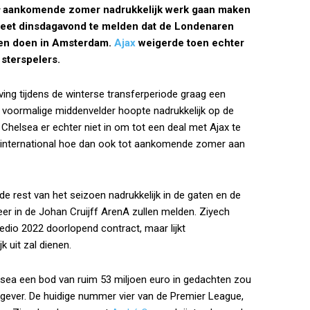
aankomende zomer nadrukkelijk werk gaan maken
eet dinsdagavond te melden dat de Londenaren
len doen in Amsterdam.
Ajax
weigerde toen echter
 sterspelers.
ving tijdens de winterse transferperiode graag een
e voormalige middenvelder hoopte nadrukkelijk op de
Chelsea er echter niet in om tot een deal met Ajax te
nternational hoe dan ook tot aankomende zomer aan
e rest van het seizoen nadrukkelijk in de gaten en de
eer in de Johan Cruijff ArenA zullen melden. Ziyech
edio 2022 doorlopend contract, maar lijkt
k uit zal dienen.
sea een bod van ruim 53 miljoen euro in gedachten zou
kgever. De huidige nummer vier van de Premier League,