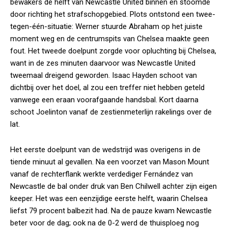
bewakers de helft van Newcastle United binnen en stoomde
door richting het strafschopgebied. Plots ontstond een twee-
tegen-één-situatie: Werner stuurde Abraham op het juiste
moment weg en de centrumspits van Chelsea maakte geen
fout. Het tweede doelpunt zorgde voor opluchting bij Chelsea,
want in de zes minuten daarvoor was Newcastle United
tweemaal dreigend geworden. Isaac Hayden schoot van
dichtbij over het doel, al zou een treffer niet hebben geteld
vanwege een eraan voorafgaande handsbal. Kort daarna
schoot Joelinton vanaf de zestienmeterlijn rakelings over de
lat.
Het eerste doelpunt van de wedstrijd was overigens in de
tiende minuut al gevallen. Na een voorzet van Mason Mount
vanaf de rechterflank werkte verdediger Fernández van
Newcastle de bal onder druk van Ben Chilwell achter zijn eigen
keeper. Het was een eenzijdige eerste helft, waarin Chelsea
liefst 79 procent balbezit had. Na de pauze kwam Newcastle
beter voor de dag; ook na de 0-2 werd de thuisploeg nog