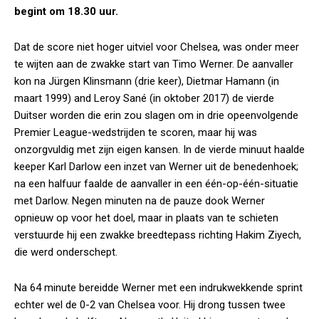
begint om 18.30 uur.
Dat de score niet hoger uitviel voor Chelsea, was onder meer
te wijten aan de zwakke start van Timo Werner. De aanvaller
kon na Jürgen Klinsmann (drie keer), Dietmar Hamann (in
maart 1999) and Leroy Sané (in oktober 2017) de vierde
Duitser worden die erin zou slagen om in drie opeenvolgende
Premier League-wedstrijden te scoren, maar hij was
onzorgvuldig met zijn eigen kansen. In de vierde minuut haalde
keeper Karl Darlow een inzet van Werner uit de benedenhoek;
na een halfuur faalde de aanvaller in een één-op-één-situatie
met Darlow. Negen minuten na de pauze dook Werner
opnieuw op voor het doel, maar in plaats van te schieten
verstuurde hij een zwakke breedtepass richting Hakim Ziyech,
die werd onderschept.
Na 64 minute bereidde Werner met een indrukwekkende sprint
echter wel de 0-2 van Chelsea voor. Hij drong tussen twee