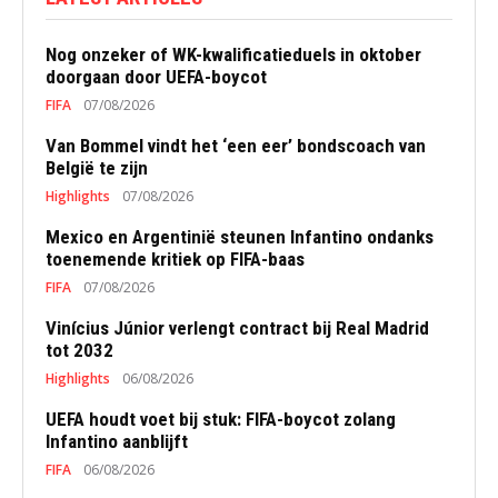
Nog onzeker of WK-kwalificatieduels in oktober
doorgaan door UEFA-boycot
FIFA
07/08/2026
Van Bommel vindt het ‘een eer’ bondscoach van
België te zijn
Highlights
07/08/2026
Mexico en Argentinië steunen Infantino ondanks
toenemende kritiek op FIFA-baas
FIFA
07/08/2026
Vinícius Júnior verlengt contract bij Real Madrid
tot 2032
Highlights
06/08/2026
UEFA houdt voet bij stuk: FIFA-boycot zolang
Infantino aanblijft
FIFA
06/08/2026