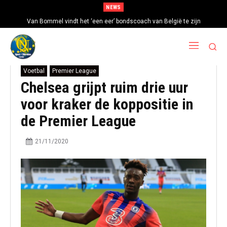
NEWS
Van Bommel vindt het ‘een eer’ bondscoach van België te zijn
Voetbal
Premier League
Chelsea grijpt ruim drie uur
voor kraker de koppositie in
de Premier League
21/11/2020