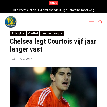
NEWS
Oud-voetballer en FIFA-ambassadeur Figo: Infantino moet weg
Highlights
Voetbal
Premier League
Chelsea legt Courtois vijf jaar
langer vast
11/09/2014