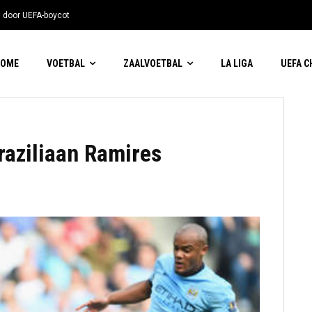
n door UEFA-boycot
HOME
VOETBAL
ZAALVOETBAL
LA LIGA
UEFA 
aziliaan Ramires