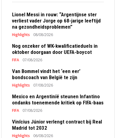
Lionel Messi in rouw: “Argentijnse ster
verliest vader Jorge op 68-jarige leeftijd
na gezondheidsproblemen”
Highlights
08/08/2026
Nog onzeker of WK-kwalificatieduels in
oktober doorgaan door UEFA-boycot
FIFA
07/08/2026
Van Bommel vindt het ‘een eer’
bondscoach van België te zijn
Highlights
07/08/2026
Mexico en Argentinië steunen Infantino
ondanks toenemende kritiek op FIFA-baas
FIFA
07/08/2026
Vinícius Júnior verlengt contract bij Real
Madrid tot 2032
Highlights
06/08/2026