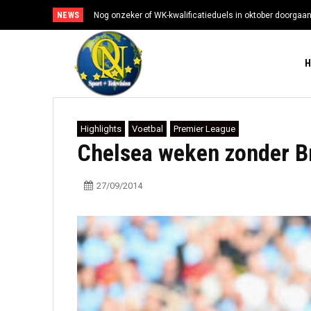
NEWS
Nog onzeker of WK-kwalificatieduels in oktober doorgaa
Highlights
Voetbal
Premier League
Chelsea weken zonder Br
27/09/2014