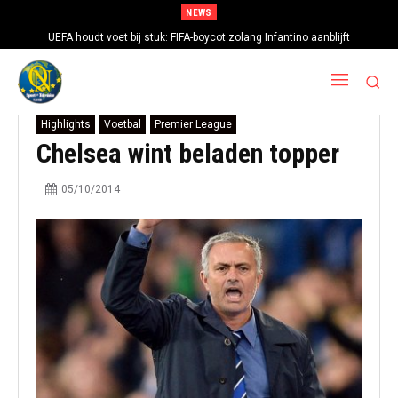
NEWS
UEFA houdt voet bij stuk: FIFA-boycot zolang Infantino aanblijft
Highlights
Voetbal
Premier League
Chelsea wint beladen topper
05/10/2014