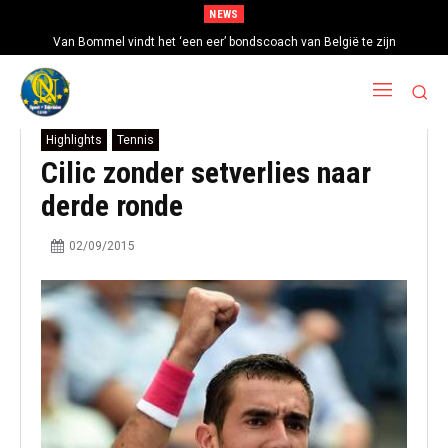
NEWS
Van Bommel vindt het ‘een eer’ bondscoach van België te zijn
Highlights
Tennis
Cilic zonder setverlies naar
derde ronde
02/09/2015