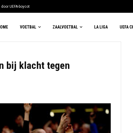
n door UEFA-boycot
HOME
VOETBAL
ZAALVOETBAL
LA LIGA
UEFA 
n bij klacht tegen