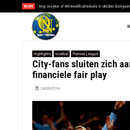
NEWS
Nog onzeker of WK-kwalificatieduels in oktober doorgaa
Highlights
Voetbal
Premier League
City-fans sluiten zich aa
financiele fair play
24/09/2014