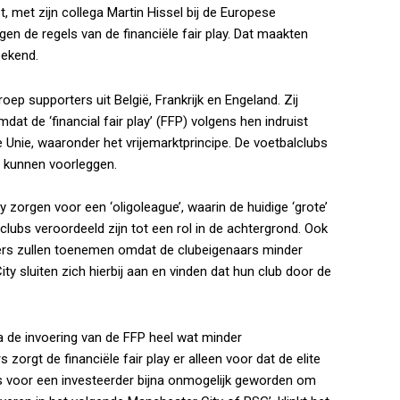
 met zijn collega Martin Hissel bij de Europese
en de regels van de financiële fair play. Dat maakten
bekend.
ep supporters uit België, Frankrijk en Engeland. Zij
at de ‘financial fair play’ (FFP) volgens hen indruist
 Unie, waaronder het vrijemarktprincipe. De voetbalclubs
 kunnen voorleggen.
 zorgen voor een ‘oligoleague’, waarin de huidige ‘grote’
 clubs veroordeeld zijn tot een rol in de achtergrond. Ook
rters zullen toenemen omdat de clubeigenaars minder
 sluiten zich hierbij aan en vinden dat hun club door de
na de invoering van de FFP heel wat minder
zorgt de financiële fair play er alleen voor dat de elite
is voor een investeerder bijna onmogelijk geworden om