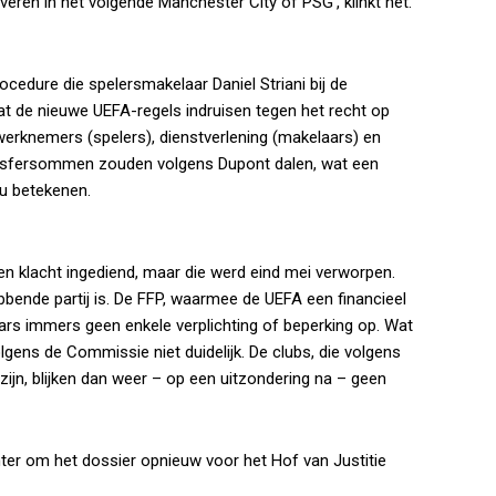
eren in het volgende Manchester City of PSG’, klinkt het.
procedure die spelersmakelaar Daniel Striani bij de
 dat de nieuwe UEFA-regels indruisen tegen het recht op
werknemers (spelers), dienstverlening (makelaars) en
transfersommen zouden volgens Dupont dalen, wat een
u betekenen.
n klacht ingediend, maar die werd eind mei verworpen.
bende partij is. De FFP, waarmee de UEFA een financieel
aars immers geen enkele verplichting of beperking op. Wat
lgens de Commissie niet duidelijk. De clubs, die volgens
jn, blijken dan weer – op een uitzondering na – geen
ter om het dossier opnieuw voor het Hof van Justitie