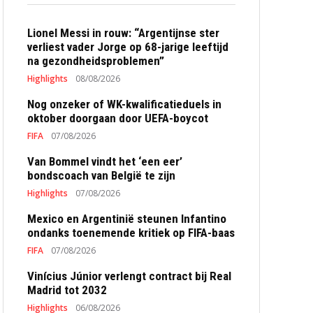
Lionel Messi in rouw: “Argentijnse ster
verliest vader Jorge op 68-jarige leeftijd
na gezondheidsproblemen”
Highlights
08/08/2026
Nog onzeker of WK-kwalificatieduels in
oktober doorgaan door UEFA-boycot
FIFA
07/08/2026
Van Bommel vindt het ‘een eer’
bondscoach van België te zijn
Highlights
07/08/2026
Mexico en Argentinië steunen Infantino
ondanks toenemende kritiek op FIFA-baas
FIFA
07/08/2026
Vinícius Júnior verlengt contract bij Real
Madrid tot 2032
Highlights
06/08/2026