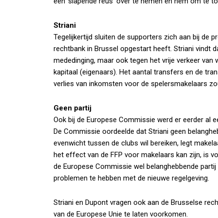
een ‘slapende reus’ over te nemen en hem om te tov
Striani
Tegelijkertijd sluiten de supporters zich aan bij de 
rechtbank in Brussel opgestart heeft. Striani vindt
mededinging, maar ook tegen het vrije verkeer van 
kapitaal (eigenaars). Het aantal transfers en de 
verlies van inkomsten voor de spelersmakelaars zo
Geen partij
Ook bij de Europese Commissie werd er eerder al ee
De Commissie oordeelde dat Striani geen belangheb
evenwicht tussen de clubs wil bereiken, legt makel
het effect van de FFP voor makelaars kan zijn, is vo
de Europese Commissie wel belanghebbende partij zi
problemen te hebben met de nieuwe regelgeving.
Striani en Dupont vragen ook aan de Brusselse rech
van de Europese Unie te laten voorkomen.