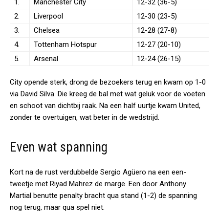
1.
Manchester City
12-32 (36-5)
2.
Liverpool
12-30 (23-5)
3.
Chelsea
12-28 (27-8)
4.
Tottenham Hotspur
12-27 (20-10)
5.
Arsenal
12-24 (26-15)
City opende sterk, drong de bezoekers terug en kwam op 1-0
via David Silva. Die kreeg de bal met wat geluk voor de voeten
en schoot van dichtbij raak. Na een half uurtje kwam United,
zonder te overtuigen, wat beter in de wedstrijd.
Even wat spanning
Kort na de rust verdubbelde Sergio Agüero na een een-
tweetje met Riyad Mahrez de marge. Een door Anthony
Martial benutte penalty bracht qua stand (1-2) de spanning
nog terug, maar qua spel niet.