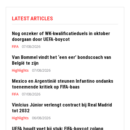
LATEST ARTICLES
Nog onzeker of WK-kwalificatieduels in oktober
doorgaan door UEFA-boycot
FIFA
07/08/2026
Van Bommel vindt het ‘een eer’ bondscoach van
België te zijn
Highlights
07/08/2026
Mexico en Argentinië steunen Infantino ondanks
toenemende kritiek op FIFA-baas
FIFA
07/08/2026
Vinícius Júnior verlengt contract bij Real Madrid
tot 2032
Highlights
06/08/2026
UEFA houdt voet bij stuk: FIFA-boycot zolang