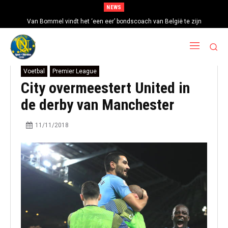
NEWS
Van Bommel vindt het ‘een eer’ bondscoach van België te zijn
Voetbal
Premier League
City overmeestert United in
de derby van Manchester
11/11/2018