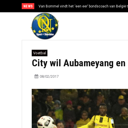
NEWS
Van Bommel vindt het ‘een eer’ bondscoach van België t
Voetbal
City wil Aubameyang en
08/02/2017