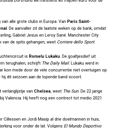
Borussia Dortmund wil minstens 80 miljoen euro voor de
g van alle grote clubs in Europa. Van
Paris Saint-
enal
. De aanvaller zit de laatste weken op de bank, omdat
erling, Gabriel Jesus en Leroy Sané. Manchester City
ek van de spits gehangen, weet
Corriere dello Sport
.
uchtencircuit is
Romelu Lukaku
. De goaltjesdief uit
m terughalen, schrijft
The Daily Mail
. Lukaku werd in
ar kon mede door de vele concurrentie niet overtuigen op
r hij dit seizoen aan de lopende band scoort.
verlanglijstje van
Chelsea
, weet
The Sun.
De 22 jarige
ij Valencia. Hij heeft nog een contrect tot medio 2021
 Cillessen en Jordi Masip al drie doelmannen in huis,
terking voor onder de lat. Volgens
El Mundo Deportivo