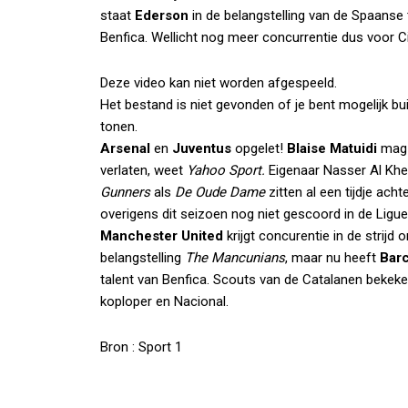
staat
Ederson
in de belangstelling van de Spaanse t
Benfica. Wellicht nog meer concurrentie dus voor Cil
Deze video kan niet worden afgespeeld.
Het bestand is niet gevonden of je bent mogelijk bu
tonen.
Arsenal
en
Juventus
opgelet!
Blaise Matuidi
mag 
verlaten, weet
Yahoo Sport.
Eigenaar Nasser Al Khe
Gunners
als
De
Oude Dame
zitten al een tijdje ach
overigens dit seizoen nog niet gescoord in de Ligue
Manchester United
krijgt concurentie in de strijd
belangstelling
The Mancunians
, maar nu heeft
Bar
talent van Benfica. Scouts van de Catalanen bekeke
koploper en Nacional.
Bron : Sport 1