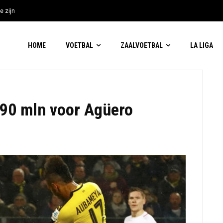
e zijn
HOME
VOETBAL
ZAALVOETBAL
LA LIGA
 90 mln voor Agüero