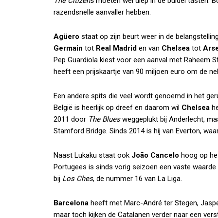
The Citizens
moeten wél diep in de buidel tasten. 
razendsnelle aanvaller hebben.
Agüero
staat op zijn beurt weer in de belangstellin
Germain
tot
Real Madrid
en van
Chelsea
tot
Ars
Pep Guardiola kiest voor een aanval met Raheem St
heeft een prijskaartje van 90 miljoen euro om de n
Een andere spits die veel wordt genoemd in het ger
België is heerlijk op dreef en daarom wil
Chelsea
he
2011 door
The Blues
weggeplukt bij Anderlecht, ma
Stamford Bridge. Sinds 2014 is hij van Everton, waa
Naast Lukaku staat ook
João Cancelo
hoog op het 
Portugees is sinds vorig seizoen een vaste waarde b
bij
Los Ches
, de nummer 16 van La Liga.
Barcelona
heeft met Marc-André ter Stegen, Jasper
maar toch kijken de Catalanen verder naar een vers