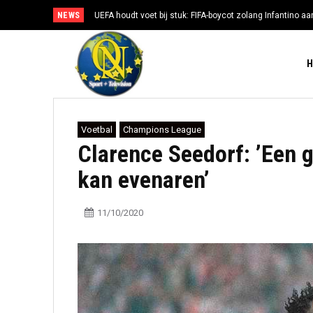
NEWS
UEFA houdt voet bij stuk: FIFA-boycot zolang Infantino aan
Voetbal
Champions League
Clarence Seedorf: ’Een 
kan evenaren’
11/10/2020