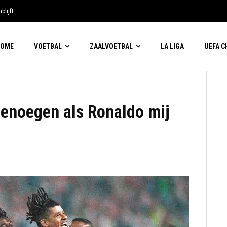
blijft
HOME
VOETBAL
ZAALVOETBAL
LA LIGA
UEFA 
genoegen als Ronaldo mij