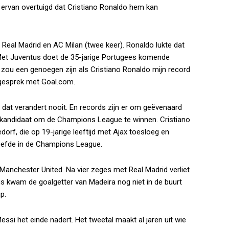
s ervan overtuigd dat Cristiano Ronaldo hem kan
eal Madrid en AC Milan (twee keer). Ronaldo lukte dat
 Met Juventus doet de 35-jarige Portugees komende
 zou een genoegen zijn als Cristiano Ronaldo mijn record
 gesprek met
Goal.com
.
rd, dat verandert nooit. En records zijn er om geëvenaard
ijd kandidaat om de Champions League te winnen. Cristiano
orf, die op 19-jarige leeftijd met Ajax toesloeg en
eleefde in de Champions League.
Manchester United. Na vier zeges met Real Madrid verliet
us kwam de goalgetter van Madeira nog niet in de buurt
p.
essi het einde nadert. Het tweetal maakt al jaren uit wie