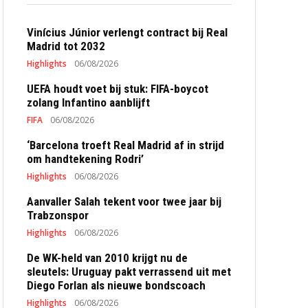
Vinícius Júnior verlengt contract bij Real
Madrid tot 2032
Highlights
06/08/2026
UEFA houdt voet bij stuk: FIFA-boycot
zolang Infantino aanblijft
FIFA
06/08/2026
‘Barcelona troeft Real Madrid af in strijd
om handtekening Rodri’
Highlights
06/08/2026
Aanvaller Salah tekent voor twee jaar bij
Trabzonspor
Highlights
06/08/2026
De WK-held van 2010 krijgt nu de
sleutels: Uruguay pakt verrassend uit met
Diego Forlan als nieuwe bondscoach
Highlights
06/08/2026