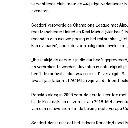
verschillende club, maar de 44-jarige Nederlander i
evenaren.
Seedorf veroverde de Champions League met Ajax, R
met Manchester United en Real Madrid (vier keer).
maanden een nieuwe poging in het miljarenbal. „Het
kan evenaren”, sprak de voormalig middenvelder in
„Ik zal altijd de eerste zijn die dat heeft geprestee
en verbroken te worden. Juventus is natuurlijk alt
heeft de motivatie, dus waarom niet”, vervolgde Seed
twaalf jaar later met AC Milan zijn vierde triomf b
Ronaldo sloeg in 2008 voor de eerste keer toe met 
hij de Koninklijke in de zomer van 2018. Met Juvent
van een nieuwe triomf in de belangrijkste Europa Cu
Seedorf denkt niet dat het tijdperk Ronaldo/Lionel M