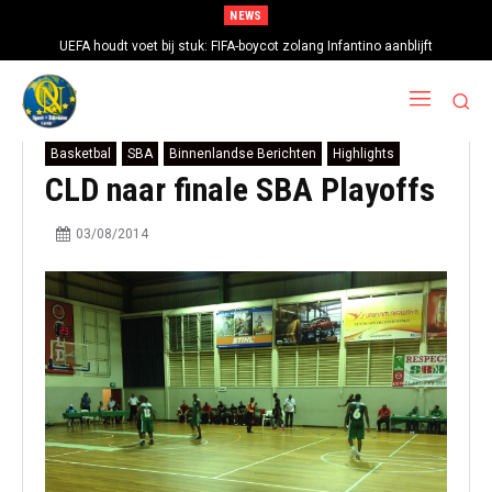
NEWS
UEFA houdt voet bij stuk: FIFA-boycot zolang Infantino aanblijft
Basketbal
SBA
Binnenlandse Berichten
Highlights
CLD naar finale SBA Playoffs
03/08/2014