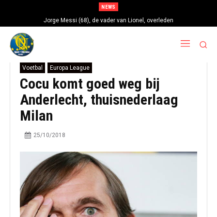
NEWS
Jorge Messi (68), de vader van Lionel, overleden
Voetbal
Europa League
Cocu komt goed weg bij
Anderlecht, thuisnederlaag
Milan
25/10/2018