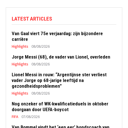
LATEST ARTICLES
Van Gaal viert 75e verjaardag: zijn bijzondere
carrière
Highlights
08/08/2026
Jorge Messi (68), de vader van Lionel, overleden
Highlights
08/08/2026
Lionel Messi in rouw: “Argentijnse ster verliest
vader Jorge op 68-jarige leeftijd na
gezondheidsproblemen”
Highlights
08/08/2026
Nog onzeker of WK-kwalificatieduels in oktober
doorgaan door UEFA-boycot
FIFA
07/08/2026
Van Bommel vindt het ‘een eer’ bondscoach van