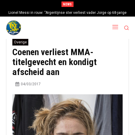
NEWS
Lionel Messi in rouw: “Argentijnse ster verliest vader Jorge op 68-jarige
leeftijd na gezondheidsproblemen”
Overige
Coenen verliest MMA-
titelgevecht en kondigt
afscheid aan
04/03/2017