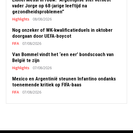
vader Jorge op 68-jarige leeftijd na
gezondheidsproblemen”
Highlights
08/08/2026
Nog onzeker of WK-kwalificatieduels in oktober
doorgaan door UEFA-boycot
FIFA
07/08/2026
Van Bommel vindt het ‘een eer’ bondscoach van
België te zijn
Highlights
07/08/2026
Mexico en Argentinië steunen Infantino ondanks
toenemende kritiek op FIFA-baas
FIFA
07/08/2026