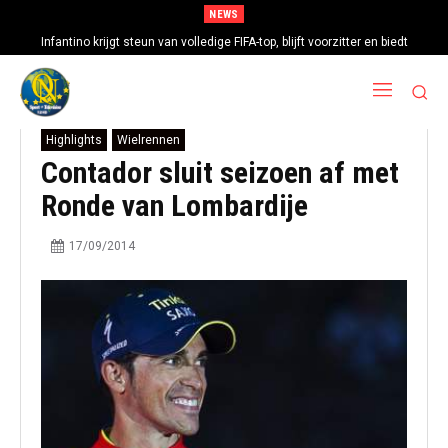
NEWS
Infantino krijgt steun van volledige FIFA-top, blijft voorzitter en biedt
excuses aan
Highlights
Wielrennen
Contador sluit seizoen af met
Ronde van Lombardije
17/09/2014