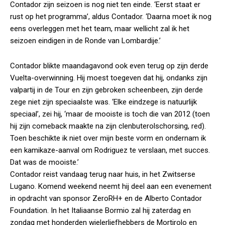
Contador zijn seizoen is nog niet ten einde. ‘Eerst staat er
rust op het programma’, aldus Contador. ‘Daarna moet ik nog
eens overleggen met het team, maar wellicht zal ik het
seizoen eindigen in de Ronde van Lombardije.’
Contador blikte maandagavond ook even terug op zijn derde
Vuelta-overwinning. Hij moest toegeven dat hij, ondanks zijn
valpartij in de Tour en zijn gebroken scheenbeen, zijn derde
zege niet zijn speciaalste was. ‘Elke eindzege is natuurlijk
speciaal’, zei hij, ‘maar de mooiste is toch die van 2012 (toen
hij zijn comeback maakte na zijn clenbuterolschorsing, red).
Toen beschikte ik niet over mijn beste vorm en ondernam ik
een kamikaze-aanval om Rodriguez te verslaan, met succes.
Dat was de mooiste.’
Contador reist vandaag terug naar huis, in het Zwitserse
Lugano. Komend weekend neemt hij deel aan een evenement
in opdracht van sponsor ZeroRH+ en de Alberto Contador
Foundation. In het Italiaanse Bormio zal hij zaterdag en
zondag met honderden wielerliefhebbers de Mortirolo en