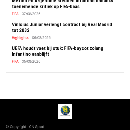
Mexico en Argentinië steunen Infantino ondanks
toenemende kritiek op FIFA-baas
FIFA
07/08/2026
Vinícius Júnior verlengt contract bij Real Madrid
tot 2032
Highlights
06/08/2026
UEFA houdt voet bij stuk: FIFA-boycot zolang
Infantino aanblijft
FIFA
06/08/2026
© Copyright - QN Sport