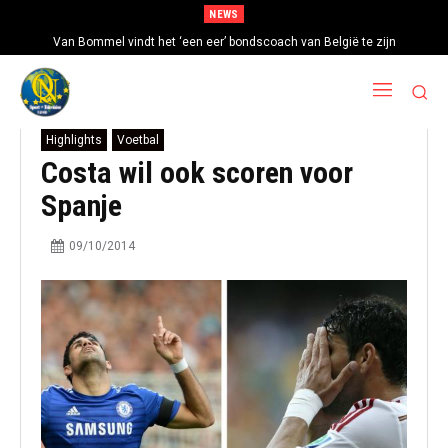
NEWS
Van Bommel vindt het ‘een eer’ bondscoach van België te zijn
Highlights
Voetbal
Costa wil ook scoren voor
Spanje
09/10/2014