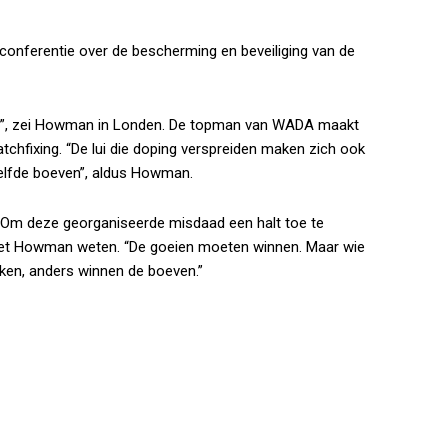
onferentie over de bescherming en beveiliging van de
ad”, zei Howman in Londen. De topman van WADA maakt
chfixing. “De lui die doping verspreiden maken zich ook
zelfde boeven”, aldus Howman.
. Om deze georganiseerde misdaad een halt toe te
liet Howman weten. “De goeien moeten winnen. Maar wie
nken, anders winnen de boeven.”