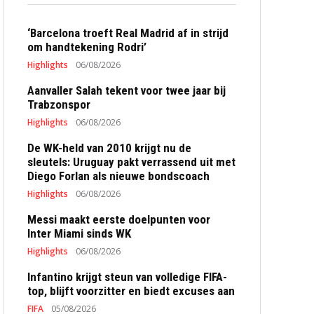
‘Barcelona troeft Real Madrid af in strijd
om handtekening Rodri’
Highlights
06/08/2026
Aanvaller Salah tekent voor twee jaar bij
Trabzonspor
Highlights
06/08/2026
De WK-held van 2010 krijgt nu de
sleutels: Uruguay pakt verrassend uit met
Diego Forlan als nieuwe bondscoach
Highlights
06/08/2026
Messi maakt eerste doelpunten voor
Inter Miami sinds WK
Highlights
06/08/2026
Infantino krijgt steun van volledige FIFA-
top, blijft voorzitter en biedt excuses aan
FIFA
05/08/2026