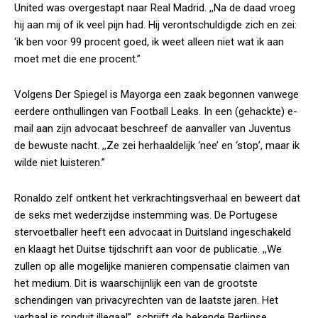
United was overgestapt naar Real Madrid. ,,Na de daad vroeg
hij aan mij of ik veel pijn had. Hij verontschuldigde zich en zei:
‘ik ben voor 99 procent goed, ik weet alleen niet wat ik aan
moet met die ene procent.”
Volgens Der Spiegel is Mayorga een zaak begonnen vanwege
eerdere onthullingen van Football Leaks. In een (gehackte) e-
mail aan zijn advocaat beschreef de aanvaller van Juventus
de bewuste nacht. ,,Ze zei herhaaldelijk ‘nee’ en ‘stop’, maar ik
wilde niet luisteren.”
Ronaldo zelf ontkent het verkrachtingsverhaal en beweert dat
de seks met wederzijdse instemming was. De Portugese
stervoetballer heeft een advocaat in Duitsland ingeschakeld
en klaagt het Duitse tijdschrift aan voor de publicatie. ,,We
zullen op alle mogelijke manieren compensatie claimen van
het medium. Dit is waarschijnlijk een van de grootste
schendingen van privacyrechten van de laatste jaren. Het
verhaal is ronduit illegaal”, schrijft de bekende Berlijnse