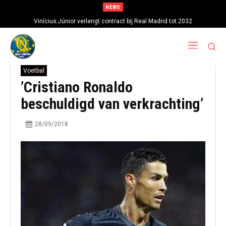
NEWS
Vinícius Júnior verlengt contract bij Real Madrid tot 2032
Voetbal
’Cristiano Ronaldo
beschuldigd van verkrachting’
28/09/2018