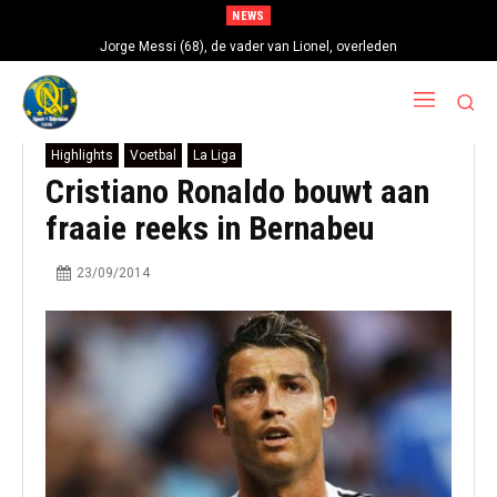
NEWS
Jorge Messi (68), de vader van Lionel, overleden
Highlights
Voetbal
La Liga
Cristiano Ronaldo bouwt aan
fraaie reeks in Bernabeu
23/09/2014