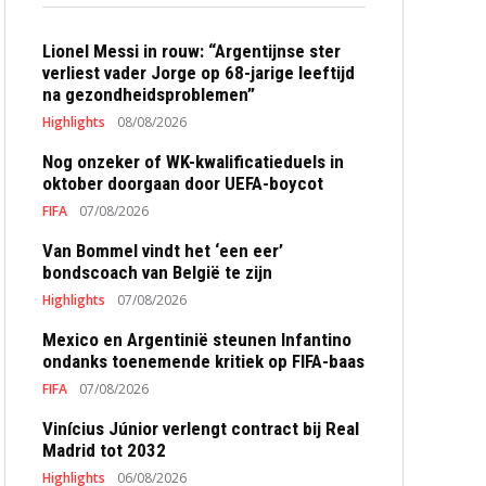
Lionel Messi in rouw: “Argentijnse ster
verliest vader Jorge op 68-jarige leeftijd
na gezondheidsproblemen”
Highlights
08/08/2026
Nog onzeker of WK-kwalificatieduels in
oktober doorgaan door UEFA-boycot
FIFA
07/08/2026
Van Bommel vindt het ‘een eer’
bondscoach van België te zijn
Highlights
07/08/2026
Mexico en Argentinië steunen Infantino
ondanks toenemende kritiek op FIFA-baas
FIFA
07/08/2026
Vinícius Júnior verlengt contract bij Real
Madrid tot 2032
Highlights
06/08/2026