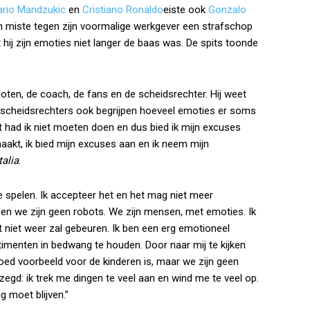
rio Mandzukic
en
Cristiano Ronaldo
eiste ook
Gonzalo
jn miste tegen zijn voormalige werkgever een strafschop
 hij zijn emoties niet langer de baas was. De spits toonde
ten, de coach, de fans en de scheidsrechter. Hij weet
n scheidsrechters ook begrijpen hoeveel emoties er soms
 had ik niet moeten doen en dus bied ik mijn excuses
aakt, ik bied mijn excuses aan en ik neem mijn
talia
.
te spelen. Ik accepteer het en het mag niet meer
n we zijn geen robots. We zijn mensen, met emoties. Ik
et niet weer zal gebeuren. Ik ben een erg emotioneel
timenten in bedwang te houden. Door naar mij te kijken
 goed voorbeeld voor de kinderen is, maar we zijn geen
ezegd: ik trek me dingen te veel aan en wind me te veel op.
g moet blijven.”