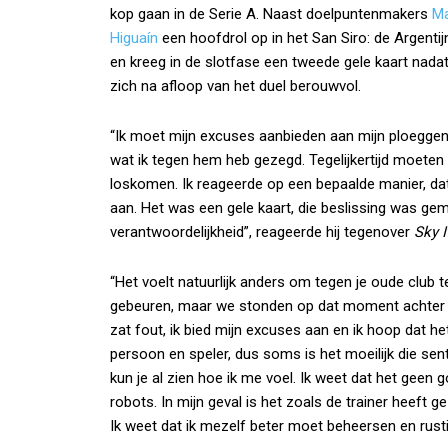
kop gaan in de Serie A. Naast doelpuntenmakers
Ma
Higuaín
een hoofdrol op in het San Siro: de Argenti
en kreeg in de slotfase een tweede gele kaart nadat
zich na afloop van het duel berouwvol.
“Ik moet mijn excuses aanbieden aan mijn ploeggeno
wat ik tegen hem heb gezegd. Tegelijkertijd moete
loskomen. Ik reageerde op een bepaalde manier, dat
aan. Het was een gele kaart, die beslissing was gem
verantwoordelijkheid”, reageerde hij tegenover
Sky I
“Het voelt natuurlijk anders om tegen je oude club 
gebeuren, maar we stonden op dat moment achter e
zat fout, ik bied mijn excuses aan en ik hoop dat h
persoon en speler, dus soms is het moeilijk die sen
kun je al zien hoe ik me voel. Ik weet dat het geen
robots. In mijn geval is het zoals de trainer heeft g
Ik weet dat ik mezelf beter moet beheersen en rusti