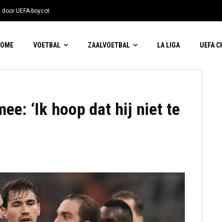
n door UEFA-boycot
HOME
VOETBAL
ZAALVOETBAL
LA LIGA
UEFA 
ee: ‘Ik hoop dat hij niet te