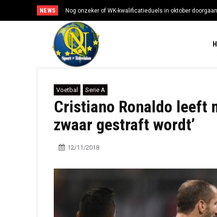
NEWS
Nog onzeker of WK-kwalificatieduels in oktober doorgaa
Voetbal
Serie A
Cristiano Ronaldo leeft m
zwaar gestraft wordt’
12/11/2018