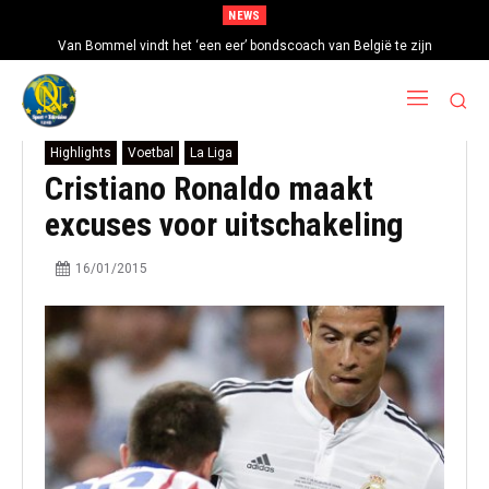
NEWS
Van Bommel vindt het ‘een eer’ bondscoach van België te zijn
Highlights
Voetbal
La Liga
Cristiano Ronaldo maakt
excuses voor uitschakeling
16/01/2015