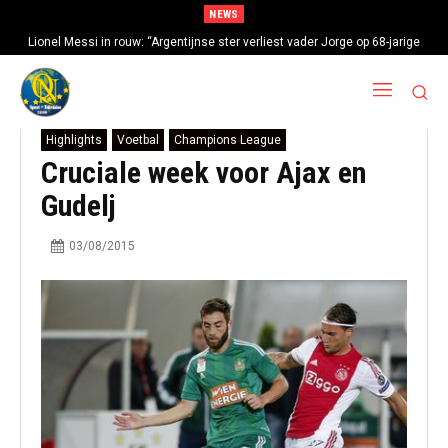
NEWS
Lionel Messi in rouw: “Argentijnse ster verliest vader Jorge op 68-jarige
leeftijd na gezondheidsproblemen”
Highlights
Voetbal
Champions League
Cruciale week voor Ajax en
Gudelj
03/08/2015