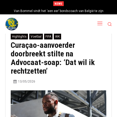
NEWS
Van Bommel vindt het ‘een eer’ bondscoach van België te zijn
Highlights
Voetbal
FIFA
WK
Curaçao-aanvoerder
doorbreekt stilte na
Advocaat-soap: ‘Dat wil ik
rechtzetten’
13/05/2026