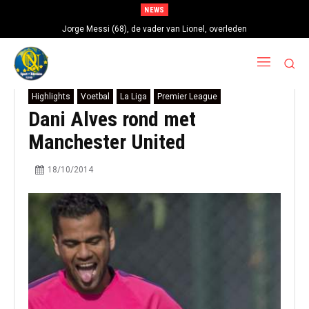
NEWS
Jorge Messi (68), de vader van Lionel, overleden
Highlights
Voetbal
La Liga
Premier League
Dani Alves rond met
Manchester United
18/10/2014