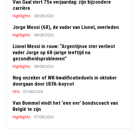
Van Gaal viert 75e verjaardag: zijn bijzondere
carrière
Highlights
08/08/2026
Jorge Messi (68), de vader van Lionel, overleden
Highlights
08/08/2026
Lionel Messi in rouw: “Argentijnse ster verliest
vader Jorge op 68-jarige leeftijd na
gezondheidsproblemen”
Highlights
08/08/2026
Nog onzeker of WK-kwalificatieduels in oktober
doorgaan door UEFA-boycot
FIFA
07/08/2026
Van Bommel vindt het ‘een eer’ bondscoach van
België te zijn
Highlights
07/08/2026