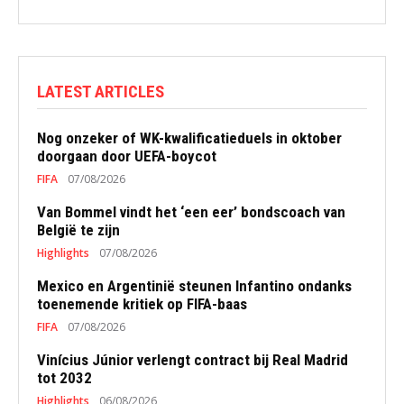
LATEST ARTICLES
Nog onzeker of WK-kwalificatieduels in oktober
doorgaan door UEFA-boycot
FIFA
07/08/2026
Van Bommel vindt het ‘een eer’ bondscoach van
België te zijn
Highlights
07/08/2026
Mexico en Argentinië steunen Infantino ondanks
toenemende kritiek op FIFA-baas
FIFA
07/08/2026
Vinícius Júnior verlengt contract bij Real Madrid
tot 2032
Highlights
06/08/2026