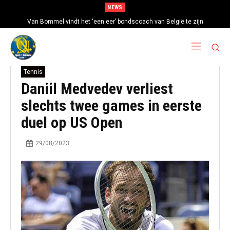
NEWS
Van Bommel vindt het ‘een eer’ bondscoach van België te zijn
Tennis
Daniil Medvedev verliest
slechts twee games in eerste
duel op US Open
29/08/2023