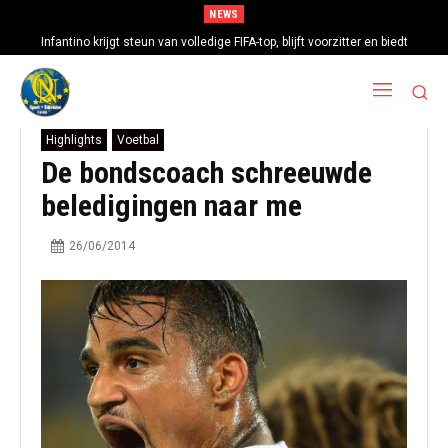
NEWS
Infantino krijgt steun van volledige FIFA-top, blijft voorzitter en biedt
excuses aan
Highlights
Voetbal
De bondscoach schreeuwde
beledigingen naar me
26/06/2014