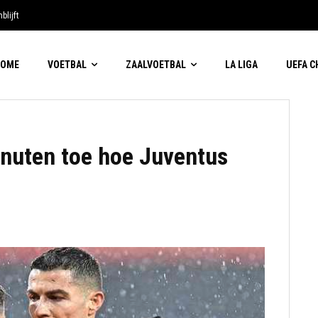
blijft
HOME
VOETBAL
ZAALVOETBAL
LA LIGA
UEFA 
inuten toe hoe Juventus