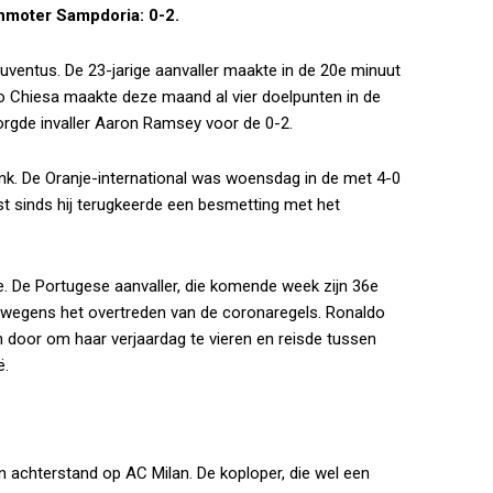
nmoter Sampdoria: 0-2.
ventus. De 23-jarige aanvaller maakte in de 20e minuut
o Chiesa maakte deze maand al vier doelpunten in de
zorgde invaller Aaron Ramsey voor de 0-2.
ank. De Oranje-international was woensdag in de met 4-0
t sinds hij terugkeerde een besmetting met het
. De Portugese aanvaller, die komende week zijn 36e
 wegens het overtreden van de coronaregels. Ronaldo
n door om haar verjaardag te vieren en reisde tussen
ë.
n achterstand op AC Milan. De koploper, die wel een