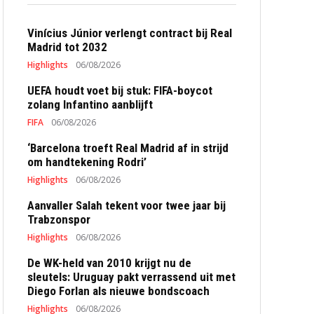
Vinícius Júnior verlengt contract bij Real
Madrid tot 2032
Highlights
06/08/2026
UEFA houdt voet bij stuk: FIFA-boycot
zolang Infantino aanblijft
FIFA
06/08/2026
‘Barcelona troeft Real Madrid af in strijd
om handtekening Rodri’
Highlights
06/08/2026
Aanvaller Salah tekent voor twee jaar bij
Trabzonspor
Highlights
06/08/2026
De WK-held van 2010 krijgt nu de
sleutels: Uruguay pakt verrassend uit met
Diego Forlan als nieuwe bondscoach
Highlights
06/08/2026