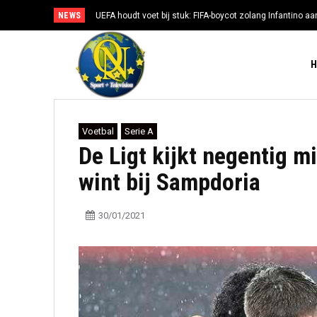
NEWS
UEFA houdt voet bij stuk: FIFA-boycot zolang Infantino aan
Voetbal
Serie A
De Ligt kijkt negentig m
wint bij Sampdoria
30/01/2021