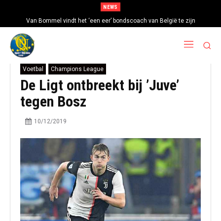
NEWS
Van Bommel vindt het ‘een eer’ bondscoach van België te zijn
Voetbal
Champions League
De Ligt ontbreekt bij ’Juve’
tegen Bosz
10/12/2019