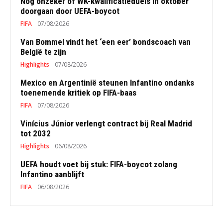
Nog onzeker of WK-kwalificatieduels in oktober
doorgaan door UEFA-boycot
FIFA
07/08/2026
Van Bommel vindt het ‘een eer’ bondscoach van
België te zijn
Highlights
07/08/2026
Mexico en Argentinië steunen Infantino ondanks
toenemende kritiek op FIFA-baas
FIFA
07/08/2026
Vinícius Júnior verlengt contract bij Real Madrid
tot 2032
Highlights
06/08/2026
UEFA houdt voet bij stuk: FIFA-boycot zolang
Infantino aanblijft
FIFA
06/08/2026