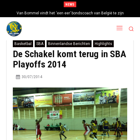
NEWS
Van Bommel vindt het ‘een eer’ bondscoach van België te zijn
Basketbal
SBA
Binnenlandse Berichten
Highlights
De Schakel komt terug in SBA
Playoffs 2014
30/07/2014