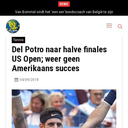
NEWS
Van Bommel vindt het ‘een eer’ bondscoach van België te zijn
Tennis
Del Potro naar halve finales
US Open; weer geen
Amerikaans succes
04/09/2018