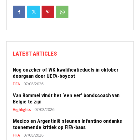
LATEST ARTICLES
Nog onzeker of WK-kwalificatieduels in oktober
doorgaan door UEFA-boycot
FIFA
07/08/2026
Van Bommel vindt het ‘een eer’ bondscoach van
België te zijn
Highlights
07/08/2026
Mexico en Argentinië steunen Infantino ondanks
toenemende kritiek op FIFA-baas
FIFA
07/08/2026