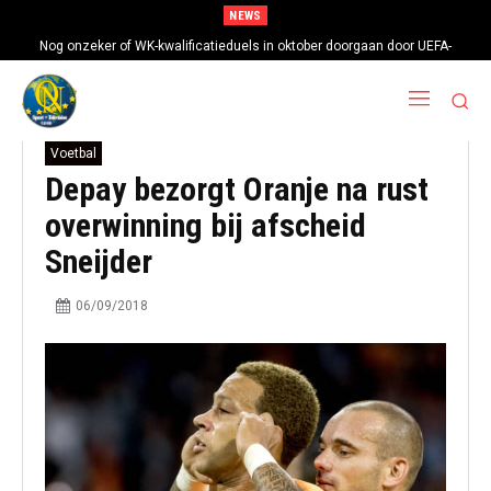
NEWS
Nog onzeker of WK-kwalificatieduels in oktober doorgaan door UEFA-
boycot
Voetbal
Depay bezorgt Oranje na rust
overwinning bij afscheid
Sneijder
06/09/2018