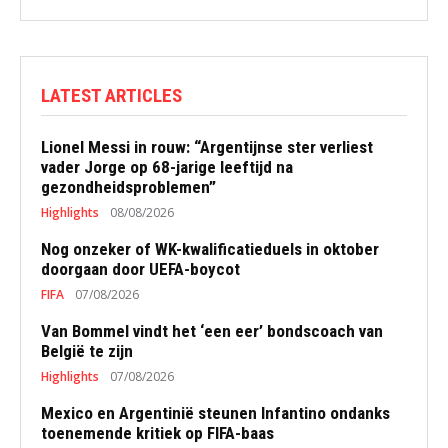
LATEST ARTICLES
Lionel Messi in rouw: “Argentijnse ster verliest
vader Jorge op 68-jarige leeftijd na
gezondheidsproblemen”
Highlights
08/08/2026
Nog onzeker of WK-kwalificatieduels in oktober
doorgaan door UEFA-boycot
FIFA
07/08/2026
Van Bommel vindt het ‘een eer’ bondscoach van
België te zijn
Highlights
07/08/2026
Mexico en Argentinië steunen Infantino ondanks
toenemende kritiek op FIFA-baas