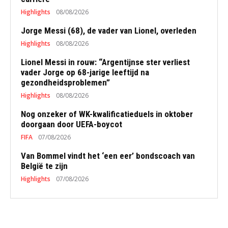
Highlights
08/08/2026
Jorge Messi (68), de vader van Lionel, overleden
Highlights
08/08/2026
Lionel Messi in rouw: “Argentijnse ster verliest
vader Jorge op 68-jarige leeftijd na
gezondheidsproblemen”
Highlights
08/08/2026
Nog onzeker of WK-kwalificatieduels in oktober
doorgaan door UEFA-boycot
FIFA
07/08/2026
Van Bommel vindt het ‘een eer’ bondscoach van
België te zijn
Highlights
07/08/2026