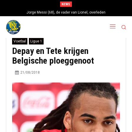
NEWS
Jorge Messi (68), de vader van Lionel, overleden
Voetbal
Ligue 1
Depay en Tete krijgen
Belgische ploeggenoot
21/08/2018