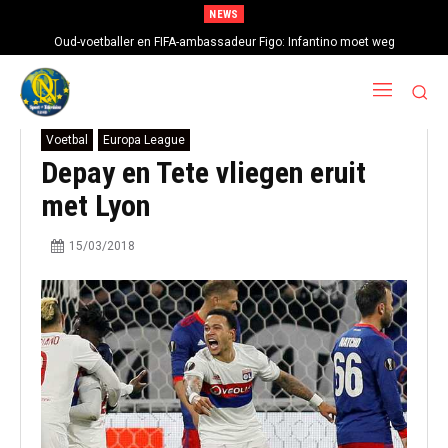
NEWS
Oud-voetballer en FIFA-ambassadeur Figo: Infantino moet weg
Voetbal
Europa League
Depay en Tete vliegen eruit
met Lyon
15/03/2018