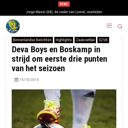
NEWS
Jorge Messi (68), de vader van Lionel, overleden
Binnenlandse Berichten
Highlights
Zaalvoetbal
SZVB
Deva Boys en Boskamp in
strijd om eerste drie punten
van het seizoen
16/10/2014