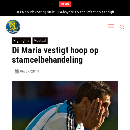
NEWS
UEFA houdt voet bij stuk: FIFA-boycot zolang Infantino aanblijft
Highlights
Voetbal
Di María vestigt hoop op
stamcelbehandeling
06/07/2014