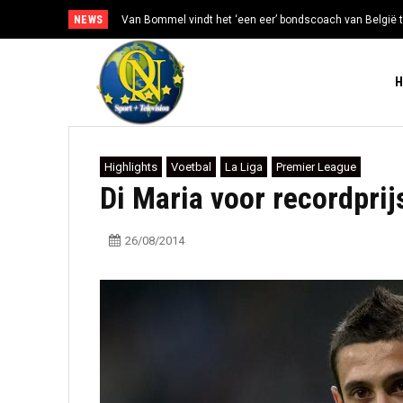
NEWS
Van Bommel vindt het ‘een eer’ bondscoach van België t
Highlights
Voetbal
La Liga
Premier League
Di Maria voor recordprij
26/08/2014