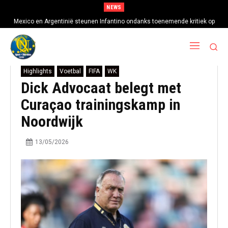
NEWS
Mexico en Argentinië steunen Infantino ondanks toenemende kritiek op
FIFA-baas
Highlights
Voetbal
FIFA
WK
Dick Advocaat belegt met
Curaçao trainingskamp in
Noordwijk
13/05/2026