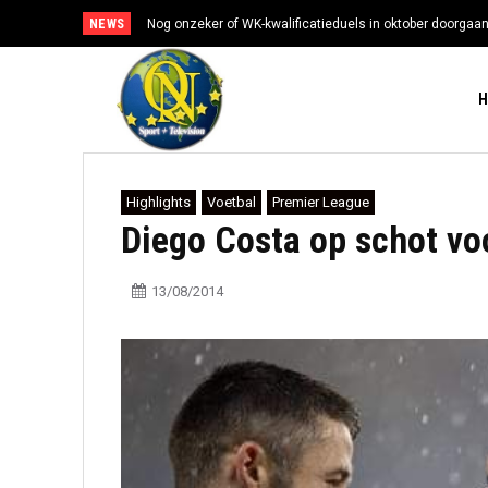
NEWS
Nog onzeker of WK-kwalificatieduels in oktober doorgaa
Highlights
Voetbal
Premier League
Diego Costa op schot vo
13/08/2014