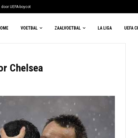
n door UEFA-boycot
HOME
VOETBAL
ZAALVOETBAL
LA LIGA
UEFA 
or Chelsea