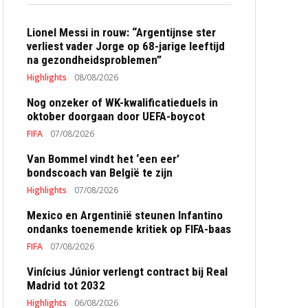
Lionel Messi in rouw: “Argentijnse ster
verliest vader Jorge op 68-jarige leeftijd
na gezondheidsproblemen”
Highlights
08/08/2026
Nog onzeker of WK-kwalificatieduels in
oktober doorgaan door UEFA-boycot
FIFA
07/08/2026
Van Bommel vindt het ‘een eer’
bondscoach van België te zijn
Highlights
07/08/2026
Mexico en Argentinië steunen Infantino
ondanks toenemende kritiek op FIFA-baas
FIFA
07/08/2026
Vinícius Júnior verlengt contract bij Real
Madrid tot 2032
Highlights
06/08/2026