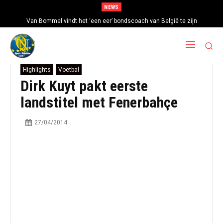
NEWS
Van Bommel vindt het ‘een eer’ bondscoach van België te zijn
Highlights
Voetbal
Dirk Kuyt pakt eerste
landstitel met Fenerbahçe
27/04/2014