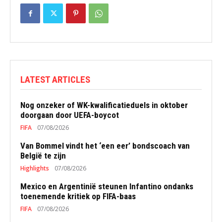
LATEST ARTICLES
Nog onzeker of WK-kwalificatieduels in oktober
doorgaan door UEFA-boycot
FIFA
07/08/2026
Van Bommel vindt het ‘een eer’ bondscoach van
België te zijn
Highlights
07/08/2026
Mexico en Argentinië steunen Infantino ondanks
toenemende kritiek op FIFA-baas
FIFA
07/08/2026