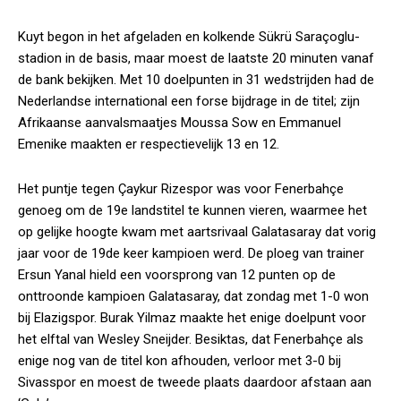
Kuyt begon in het afgeladen en kolkende Sükrü Saraçoglu-
stadion in de basis, maar moest de laatste 20 minuten vanaf
de bank bekijken. Met 10 doelpunten in 31 wedstrijden had de
Nederlandse international een forse bijdrage in de titel; zijn
Afrikaanse aanvalsmaatjes Moussa Sow en Emmanuel
Emenike maakten er respectievelijk 13 en 12.
Het puntje tegen Çaykur Rizespor was voor Fenerbahçe
genoeg om de 19e landstitel te kunnen vieren, waarmee het
op gelijke hoogte kwam met aartsrivaal Galatasaray dat vorig
jaar voor de 19de keer kampioen werd. De ploeg van trainer
Ersun Yanal hield een voorsprong van 12 punten op de
onttroonde kampioen Galatasaray, dat zondag met 1-0 won
bij Elazigspor. Burak Yilmaz maakte het enige doelpunt voor
het elftal van Wesley Sneijder. Besiktas, dat Fenerbahçe als
enige nog van de titel kon afhouden, verloor met 3-0 bij
Sivasspor en moest de tweede plaats daardoor afstaan aan