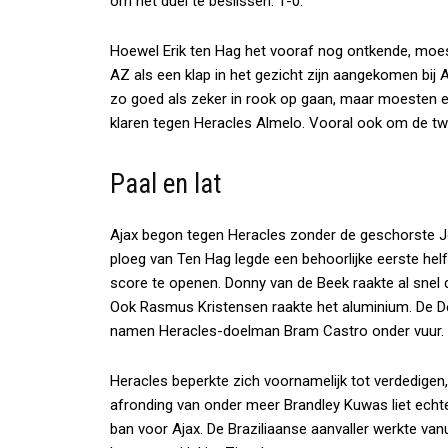
om het duel te beslissen: 1-0.
Hoewel Erik ten Hag het vooraf nog ontkende, moes
AZ als een klap in het gezicht zijn aangekomen bij
zo goed als zeker in rook op gaan, maar moesten e
klaren tegen Heracles Almelo. Vooral ook om de twee
Paal en lat
Ajax begon tegen Heracles zonder de geschorste J
ploeg van Ten Hag legde een behoorlijke eerste he
score te openen. Donny van de Beek raakte al snel d
Ook Rasmus Kristensen raakte het aluminium. De De
namen Heracles-doelman Bram Castro onder vuur.
Heracles beperkte zich voornamelijk tot verdedigen
afronding van onder meer Brandley Kuwas liet echt
ban voor Ajax. De Braziliaanse aanvaller werkte vanu