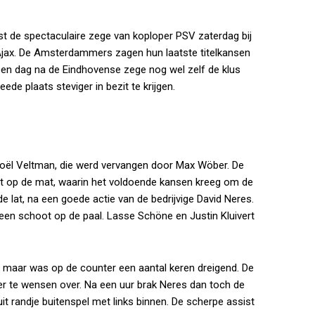
t de spectaculaire zege van koploper PSV zaterdag bij
 Ajax. De Amsterdammers zagen hun laatste titelkansen
en dag na de Eindhovense zege nog wel zelf de klus
de plaats steviger in bezit te krijgen.
oël Veltman, die werd vervangen door Max Wöber. De
lft op de mat, waarin het voldoende kansen kreeg om de
e lat, na een goede actie van de bedrijvige David Neres.
en schoot op de paal. Lasse Schöne en Justin Kluivert
, maar was op de counter een aantal keren dreigend. De
er te wensen over. Na een uur brak Neres dan toch de
it randje buitenspel met links binnen. De scherpe assist