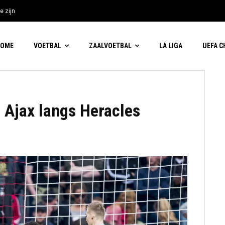
e zijn
HOME
VOETBAL
ZAALVOETBAL
LA LIGA
UEFA 
t Ajax langs Heracles