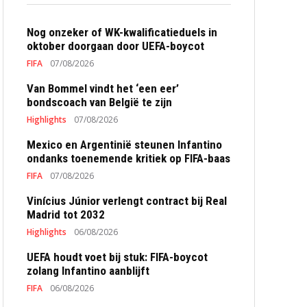
Nog onzeker of WK-kwalificatieduels in
oktober doorgaan door UEFA-boycot
FIFA
07/08/2026
Van Bommel vindt het ‘een eer’
bondscoach van België te zijn
Highlights
07/08/2026
Mexico en Argentinië steunen Infantino
ondanks toenemende kritiek op FIFA-baas
FIFA
07/08/2026
Vinícius Júnior verlengt contract bij Real
Madrid tot 2032
Highlights
06/08/2026
UEFA houdt voet bij stuk: FIFA-boycot
zolang Infantino aanblijft
FIFA
06/08/2026