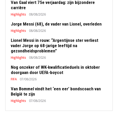
Van Gaal viert 75e verjaardag: zijn bijzondere
carrière
Highlights
08/08/2026
Jorge Messi (68), de vader van Lionel, overleden
Highlights
08/08/2026
Lionel Messi in rouw: “Argentijnse ster verliest
vader Jorge op 68-jarige leeftijd na
gezondheidsproblemen”
Highlights
08/08/2026
Nog onzeker of WK-kwalificatieduels in oktober
doorgaan door UEFA-boycot
FIFA
07/08/2026
Van Bommel vindt het ‘een eer’ bondscoach van
België te zijn
Highlights
07/08/2026