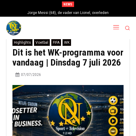
NEWS
Jorge Messi (68), de vader van Lionel, overleden
Highlights
Voetbal
FIFA
WK
Dit is het WK-programma voor
vandaag | Dinsdag 7 juli 2026
07/07/2026