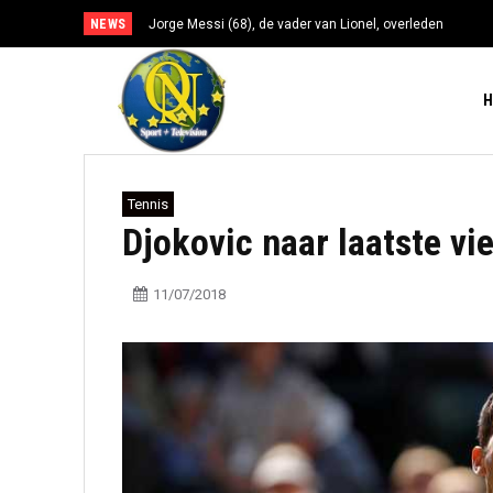
NEWS
Jorge Messi (68), de vader van Lionel, overleden
Tennis
Djokovic naar laatste v
11/07/2018