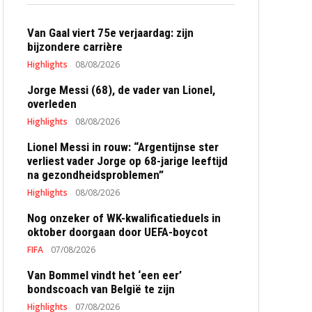
Van Gaal viert 75e verjaardag: zijn
bijzondere carrière
Highlights
08/08/2026
Jorge Messi (68), de vader van Lionel,
overleden
Highlights
08/08/2026
Lionel Messi in rouw: “Argentijnse ster
verliest vader Jorge op 68-jarige leeftijd
na gezondheidsproblemen”
Highlights
08/08/2026
Nog onzeker of WK-kwalificatieduels in
oktober doorgaan door UEFA-boycot
FIFA
07/08/2026
Van Bommel vindt het ‘een eer’
bondscoach van België te zijn
Highlights
07/08/2026