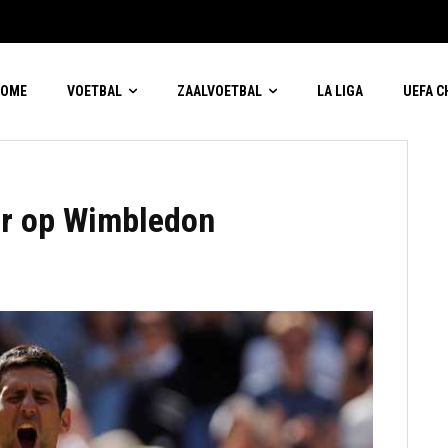
HOME
VOETBAL
ZAALVOETBAL
LA LIGA
UEFA 
ier op Wimbledon