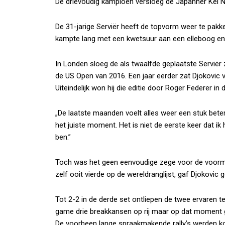
De drievoudig kampioen versloeg de Japanner Kei Nish
De 31-jarige Serviër heeft de topvorm weer te pakken,
kampte lang met een kwetsuur aan een elleboog en z
In Londen sloeg de als twaalfde geplaatste Serviër 
de US Open van 2016. Een jaar eerder zat Djokovic vo
Uiteindelijk won hij die editie door Roger Federer in d
„De laatste maanden voelt alles weer een stuk beter”
het juiste moment. Het is niet de eerste keer dat ik h
ben.”
Toch was het geen eenvoudige zege voor de voorma
zelf ooit vierde op de wereldranglijst, gaf Djokovic g
Tot 2-2 in de derde set ontliepen de twee ervaren te
game drie breakkansen op rij maar op dat moment g
De voorheen lange spraakmakende rally’s werden kor