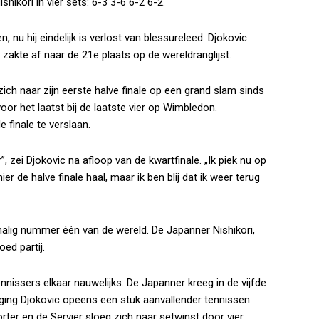
ikori in vier sets: 6-3 3-6 6-2 6-2.
 nu hij eindelijk is verlost van blessureleed. Djokovic
akte af naar de 21e plaats op de wereldranglijst.
zich naar zijn eerste halve finale op een grand slam sinds
or het laatst bij de laatste vier op Wimbledon.
e finale te verslaan.
, zei Djokovic na afloop van de kwartfinale. „Ik piek nu op
ier de halve finale haal, maar ik ben blij dat ik weer terug
lig nummer één van de wereld. De Japanner Nishikori,
oed partij.
nnissers elkaar nauwelijks. De Japanner kreeg in de vijfde
ing Djokovic opeens een stuk aanvallender tennissen.
ter en de Serviër sloeg zich naar setwinst door vier