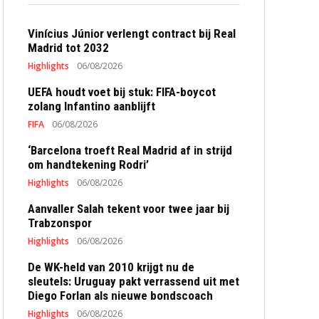
Vinícius Júnior verlengt contract bij Real
Madrid tot 2032
Highlights
06/08/2026
UEFA houdt voet bij stuk: FIFA-boycot
zolang Infantino aanblijft
FIFA
06/08/2026
‘Barcelona troeft Real Madrid af in strijd
om handtekening Rodri’
Highlights
06/08/2026
Aanvaller Salah tekent voor twee jaar bij
Trabzonspor
Highlights
06/08/2026
De WK-held van 2010 krijgt nu de
sleutels: Uruguay pakt verrassend uit met
Diego Forlan als nieuwe bondscoach
Highlights
06/08/2026