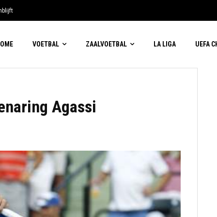
blijft
HOME
VOETBAL
ZAALVOETBAL
LA LIGA
UEFA 
enaring Agassi