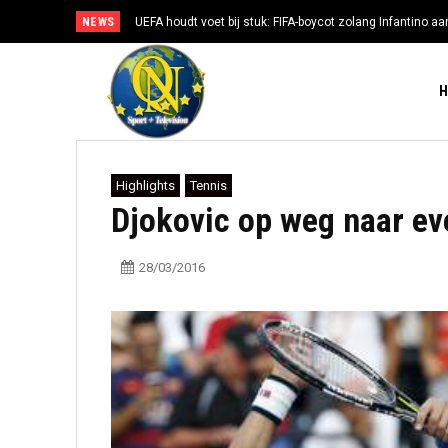
NEWS
UEFA houdt voet bij stuk: FIFA-boycot zolang Infantino aan
Highlights
Tennis
Djokovic op weg naar ev
28/03/2016