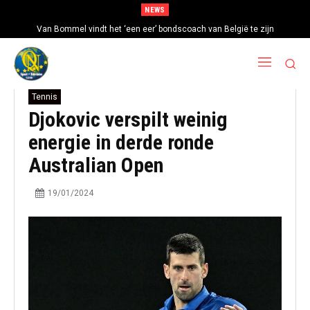
NEWS
Mexico en Argentinië steunen Infantino ondanks toenemende kritiek op
Van Bommel vindt het ‘een eer’ bondscoach van België te zijn
FIFA-baas
Tennis
Djokovic verspilt weinig
energie in derde ronde
Australian Open
19/01/2024