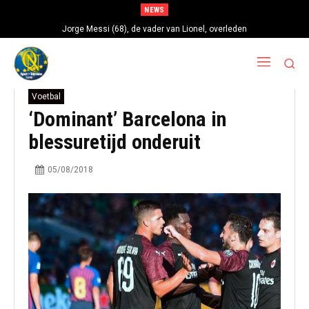
NEWS
Jorge Messi (68), de vader van Lionel, overleden
Voetbal
‘Dominant’ Barcelona in
blessuretijd onderuit
05/08/2018