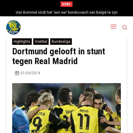
NEWS
Van Bommel vindt het ‘een eer’ bondscoach van België te zijn
Highlights
Voetbal
Bundesliga
Dortmund gelooft in stunt
tegen Real Madrid
01/04/2014