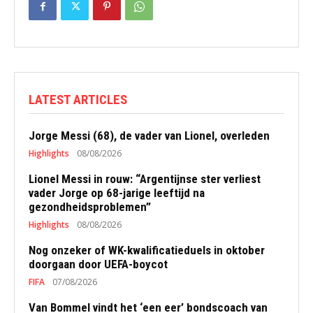
LATEST ARTICLES
Jorge Messi (68), de vader van Lionel, overleden
Highlights
08/08/2026
Lionel Messi in rouw: “Argentijnse ster verliest
vader Jorge op 68-jarige leeftijd na
gezondheidsproblemen”
Highlights
08/08/2026
Nog onzeker of WK-kwalificatieduels in oktober
doorgaan door UEFA-boycot
FIFA
07/08/2026
Van Bommel vindt het ‘een eer’ bondscoach van