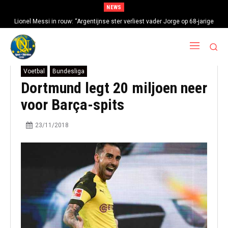
NEWS
Lionel Messi in rouw: “Argentijnse ster verliest vader Jorge op 68-jarige
leeftijd na gezondheidsproblemen”
Voetbal
Bundesliga
Dortmund legt 20 miljoen neer
voor Barça-spits
23/11/2018