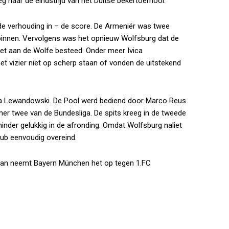
 naar de eindstrijd van het Duitse bekertoernooi.
de verhouding in – de score. De Armeniër was twee
l binnen. Vervolgens was het opnieuw Wolfsburg dat de
iet aan de Wolfe besteed. Onder meer Ivica
et vizier niet op scherp staan of vonden de uitstekend
ia Lewandowski. De Pool werd bediend door Marco Reus
er twee van de Bundesliga. De spits kreeg in de tweede
inder gelukkig in de afronding. Omdat Wolfsburg naliet
lub eenvoudig overeind.
 Dan neemt Bayern München het op tegen 1.FC