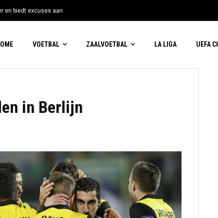
tter en biedt excuses aan
HOME
VOETBAL
ZAALVOETBAL
LA LIGA
UEFA 
n in Berlijn