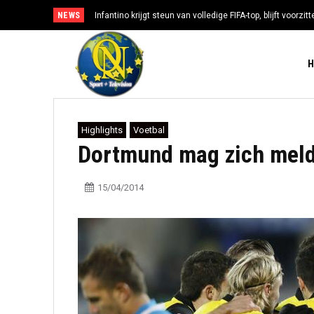
NEWS
Infantino krijgt steun van volledige FIFA-top, blijft voorzi
Highlights
Voetbal
Dortmund mag zich melde
15/04/2014