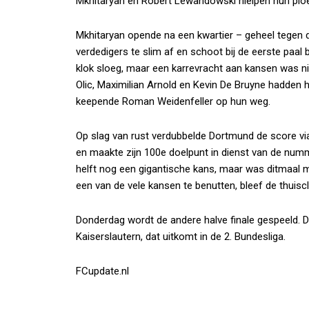
Mkhitaryan en Robert Lewandowski hielpen hun ploeg
Mkhitaryan opende na een kwartier – geheel tegen 
verdedigers te slim af en schoot bij de eerste paa
klok sloeg, maar een karrevracht aan kansen was n
Olic, Maximilian Arnold en Kevin De Bruyne hadden h
keepende Roman Weidenfeller op hun weg.
Op slag van rust verdubbelde Dortmund de score v
en maakte zijn 100e doelpunt in dienst van de numm
helft nog een gigantische kans, maar was ditmaal m
een van de vele kansen te benutten, bleef de thuisc
Donderdag wordt de andere halve finale gespeeld.
Kaiserslautern, dat uitkomt in de 2. Bundesliga.
FCupdate.nl