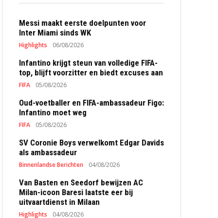
Messi maakt eerste doelpunten voor
Inter Miami sinds WK
Highlights
06/08/2026
Infantino krijgt steun van volledige FIFA-
top, blijft voorzitter en biedt excuses aan
FIFA
05/08/2026
Oud-voetballer en FIFA-ambassadeur Figo:
Infantino moet weg
FIFA
05/08/2026
SV Coronie Boys verwelkomt Edgar Davids
als ambassadeur
Binnenlandse Berichten
04/08/2026
Van Basten en Seedorf bewijzen AC
Milan-icoon Baresi laatste eer bij
uitvaartdienst in Milaan
Highlights
04/08/2026