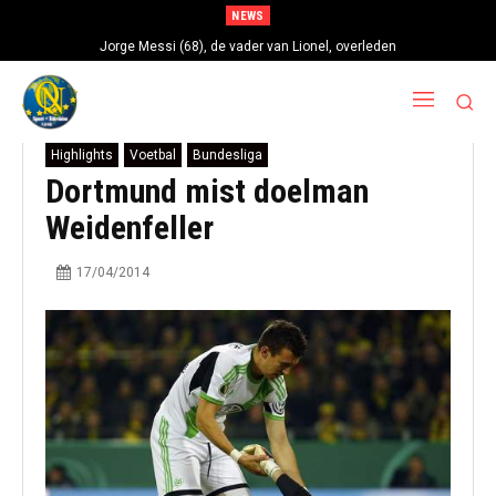
NEWS
Jorge Messi (68), de vader van Lionel, overleden
Highlights
Voetbal
Bundesliga
Dortmund mist doelman
Weidenfeller
17/04/2014