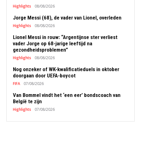
Highlights
08/08/2026
Jorge Messi (68), de vader van Lionel, overleden
Highlights
08/08/2026
Lionel Messi in rouw: “Argentijnse ster verliest
vader Jorge op 68-jarige leeftijd na
gezondheidsproblemen”
Highlights
08/08/2026
Nog onzeker of WK-kwalificatieduels in oktober
doorgaan door UEFA-boycot
FIFA
07/08/2026
Van Bommel vindt het ‘een eer’ bondscoach van
België te zijn
Highlights
07/08/2026