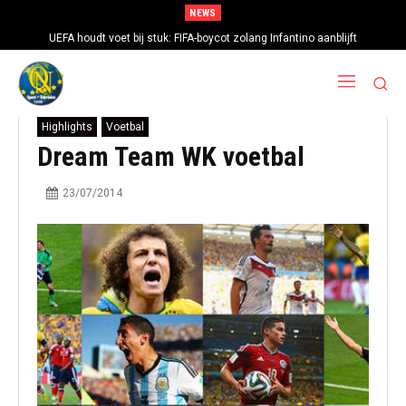
NEWS
UEFA houdt voet bij stuk: FIFA-boycot zolang Infantino aanblijft
Highlights
Voetbal
Dream Team WK voetbal
23/07/2014